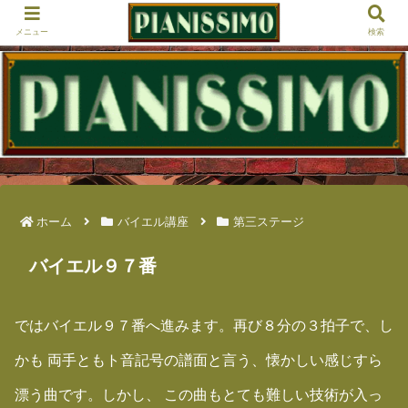
メニュー
検索
ホーム
バイエル講座
第三ステージ
バイエル９７番
ではバイエル９７番へ進みます。再び８分の３拍子で、し
かも 両手ともト音記号の譜面と言う、懐かしい感じすら
漂う曲です。しかし、 この曲もとても難しい技術が入っ