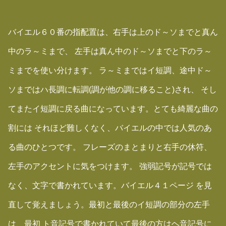
バイエル６０番の指配置は、右手は上のド～ソまでと真ん
中のラ～ミまで、 左手は真ん中のド～ソまでと下のラ～
ミまでを使い分けます。 ラ～ミまではイ短調、途中ド～
ソまではハ長調に転調(調が他の調に移ること)され、 そし
てまたイ短調に戻る曲になっています。とても綺麗な曲の
割には それほど難しくなく、バイエルの中では人気のあ
る曲のひとつです。 フレーズのまとまりと右手の休符、
左手のアクセントに気をつけます。 強弱記号が記号では
なく、文字で書かれています。バイエル４１ページ を見
直して覚えましょう。最初と最後のイ短調の部分の左手
は、最初 ト音記号で書かれていて最後の方はヘ音記号に