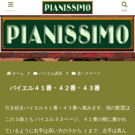
メニュー
検索
ホーム
バイエル講座
第一ステージ
バイエル４１番・４２番・４３番
引き続きバイエル４１番～４３番へ進みます。指の配置は
この３曲とも バイエル３３ページ、４１番の横に書かれ
ているように右手は高い方のラから ミまで、左手は真ん