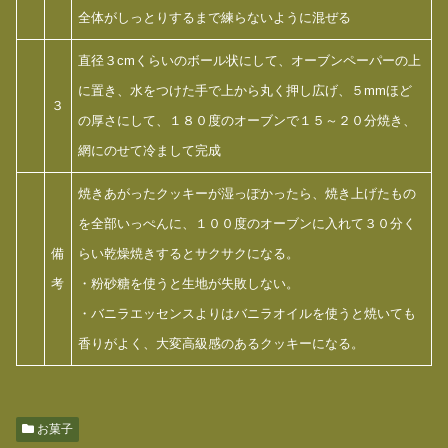
全体がしっとりするまで練らないように混ぜる
直径３cmくらいのボール状にして、オーブンペーパーの上
に置き、水をつけた手で上から丸く押し広げ、５mmほど
３
の厚さにして、１８０度のオーブンで１５～２０分焼き、
網にのせて冷まして完成
焼きあがったクッキーが湿っぽかったら、焼き上げたもの
を全部いっぺんに、１００度のオーブンに入れて３０分く
備
らい乾燥焼きするとサクサクになる。
考
・粉砂糖を使うと生地が失敗しない。
・バニラエッセンスよりはバニラオイルを使うと焼いても
香りがよく、大変高級感のあるクッキーになる。
お菓子