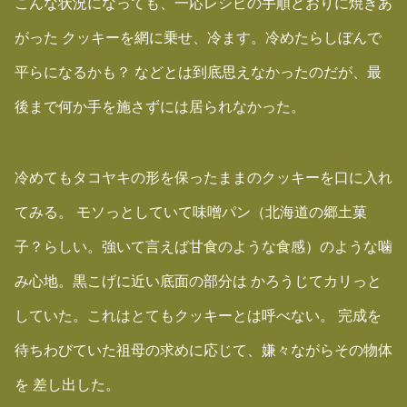
こんな状況になっても、一応レシピの手順どおりに焼きあ
がった クッキーを網に乗せ、冷ます。冷めたらしぼんで
平らになるかも？ などとは到底思えなかったのだが、最
後まで何か手を施さずには居られなかった。
冷めてもタコヤキの形を保ったままのクッキーを口に入れ
てみる。 モソっとしていて味噌パン（北海道の郷土菓
子？らしい。強いて言えば甘食のような食感）のような噛
み心地。黒こげに近い底面の部分は かろうじてカリっと
していた。これはとてもクッキーとは呼べない。 完成を
待ちわびていた祖母の求めに応じて、嫌々ながらその物体
を 差し出した。