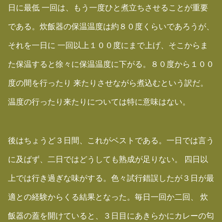
日に最低 一回は、もう一度ひと煮立ちさせることが重要
である。炊飯器の保温温度は約８０度くらいであろうが、
それを一日に 一回以上１００度にまで上げ、そこからま
た保温すると徐々に保温温度に下がる。８０度から１００
度の間を行ったり 来たりさせながら煮込むという訳だ。
温度の行ったり来たりについては特に意味はない。
後はちょうど３日間、これがベストである。一日では言う
に及ばず、二日ではどうしても熟成が足りない。 四日以
上では行き過ぎな味がする。色々試行錯誤したが３日が最
適との経験からくる結果となった。毎日一回か二回、 炊
飯器の蓋を開けていると、３日目にあきらかにカレーの匂