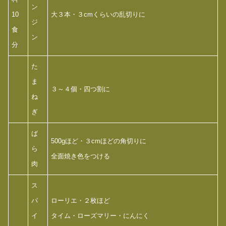
ン
10
大３本・３cmくらいの乱切りに
ジ
食
ン
分
た
ま
３～４個・四つ割に
ね
ぎ
ば
500gほど・３cmほどの角切りに
ら
全面焼き色をつける
肉
ス
パ
ローリエ・２枚ほど
イ
タイム・ローズマリー・にんにく