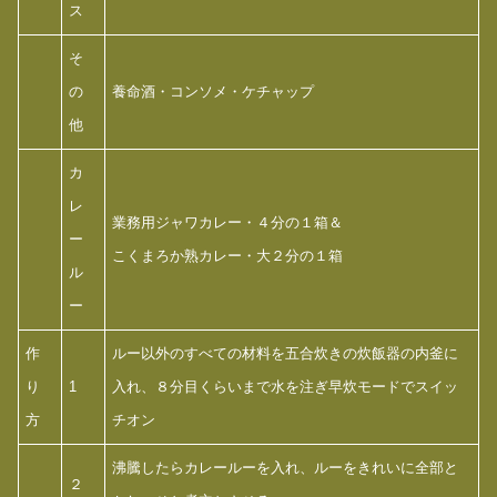
ス
そ
の
養命酒・コンソメ・ケチャップ
他
カ
レ
業務用ジャワカレー・４分の１箱＆
ー
こくまろか熟カレー・大２分の１箱
ル
ー
作
ルー以外のすべての材料を五合炊きの炊飯器の内釜に
り
1
入れ、８分目くらいまで水を注ぎ早炊モードでスイッ
方
チオン
沸騰したらカレールーを入れ、ルーをきれいに全部と
２